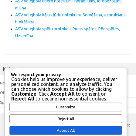
ASV volejbola libero noteikumi: norādījums, ierobežojumi,
maiņa
ASV volejbola kāju kļūdu noteikumi: Servēšana, uzbrukšana,
blokēšana
ASV volejbola spēļu protokoli: Pirms spēles, Pēc spēles,
Uzvedība
Kategorijas
We respect your privacy
Cookies help us improve your experience, deliver
Noteikumu interpretācijas
personalized content, and analyze traffic. You
can choose which cookies to allow by clicking
Oficiālās vadlīnijas
Customize
. Click
Accept All
to consent or
Reject All
to decline non-essential cookies.
Spēles noteikumi
Customize
Reject All
custom footer text left
custom footer text right
Accept All