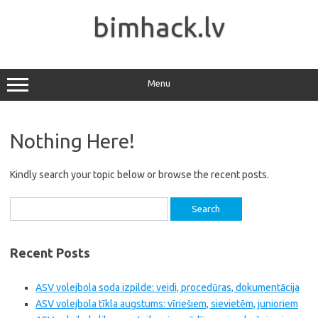
Skip
to
bimhack.lv
content
Menu
Nothing Here!
Kindly search your topic below or browse the recent posts.
Search
for:
Recent Posts
ASV volejbola soda izpilde: veidi, procedūras, dokumentācija
ASV volejbola tīkla augstums: vīriešiem, sievietēm, junioriem