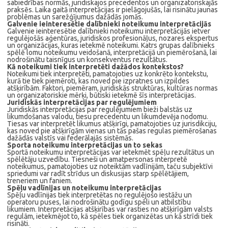
sabiedrības normās, juridiskajos precedentos un organizatoriskajās
praksēs. Laika gaitā interpretācijas ir pielāgojušās, lai risinātu jaunas
problēmas un sarežģījumus dažādās jomās.
Galvenie ieinteresētie dalībnieki noteikumu interpretācijās
Galvenie ieinteresētie dalībnieki noteikumu interpretācijās ietver
regulējošās aģentūras, juridiskos profesionāļus, nozares ekspertus
un organizācijas, kuras ietekmē noteikumi. Katrs grupas dalībnieks
spēlē lomu noteikumu veidošanā, interpretācijā un piemērošanā, lai
nodrošinātu taisnīgus un konsekventus rezultātus.
Kā noteikumi tiek interpretēti dažādos kontekstos?
Noteikumi tiek interpretēti, pamatojoties uz konkrēto kontekstu,
kurā tie tiek piemēroti, kas noved pie izpratnes un izpildes
atšķirībām. Faktori, piemēram, juridiskās struktūras, kultūras normas
un organizatoriskie mērķi, būtiski ietekmē šīs interpretācijas.
Juridiskās interpretācijas par regulējumiem
Juridiskās interpretācijas par regulējumiem bieži balstās uz
likumdošanas valodu, tiesu precedentu un likumdevēja nodomu.
Tiesas var interpretēt likumus atšķirīgi, pamatojoties uz jurisdikciju,
kas noved pie atšķirīgām vienas un tās pašas regulas piemērošanas
dažādās valstīs vai federālajās sistēmās.
Sporta noteikumu interpretācijas un to sekas
Sportā noteikumu interpretācijas var ietekmēt spēļu rezultātus un
spēlētāju uzvedību. Tiesneši un amatpersonas interpretē
noteikumus, pamatojoties uz noteiktām vadlīnijām, taču subjektīvi
spriedumi var radīt strīdus un diskusijas starp spēlētājiem,
treneriem un faniem.
Spēļu vadlīnijas un noteikumu interpretācijas
Spēļu vadlīnijas tiek interpretētas no regulējošo iestāžu un
operatoru puses, lai nodrošinātu godīgu spēli un atbilstību
likumiem. Interpretācijas atšķirības var rasties no atšķirīgām valsts
regulām, ietekmējot to, kā spēles tiek organizētas un kā strīdi tiek
risināti.