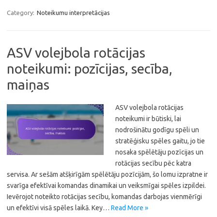
Category:
Noteikumu interpretācijas
ASV volejbola rotācijas
noteikumi: pozīcijas, secība,
maiņas
ASV volejbola rotācijas
noteikumi ir būtiski, lai
nodrošinātu godīgu spēli un
stratēģisku spēles gaitu, jo tie
nosaka spēlētāju pozīcijas un
rotācijas secību pēc katra
servisa. Ar sešām atšķirīgām spēlētāju pozīcijām, šo lomu izpratne ir
svarīga efektīvai komandas dinamikai un veiksmīgai spēles izpildei.
Ievērojot noteikto rotācijas secību, komandas darbojas vienmērīgi
un efektīvi visā spēles laikā. Key…
Read More »