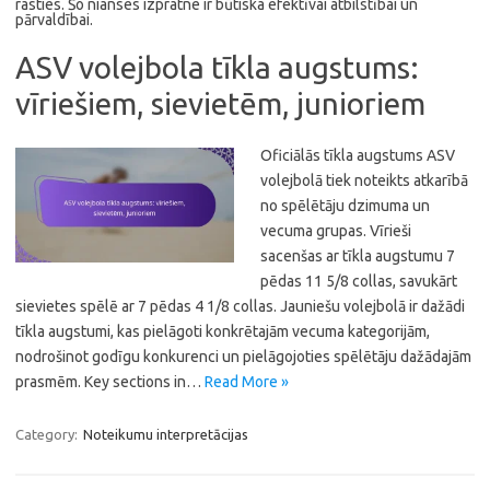
rasties. Šo nianses izpratne ir būtiska efektīvai atbilstībai un
pārvaldībai.
ASV volejbola tīkla augstums:
vīriešiem, sievietēm, junioriem
Oficiālās tīkla augstums ASV
volejbolā tiek noteikts atkarībā
no spēlētāju dzimuma un
vecuma grupas. Vīrieši
sacenšas ar tīkla augstumu 7
pēdas 11 5/8 collas, savukārt
sievietes spēlē ar 7 pēdas 4 1/8 collas. Jauniešu volejbolā ir dažādi
tīkla augstumi, kas pielāgoti konkrētajām vecuma kategorijām,
nodrošinot godīgu konkurenci un pielāgojoties spēlētāju dažādajām
prasmēm. Key sections in…
Read More »
Category:
Noteikumu interpretācijas