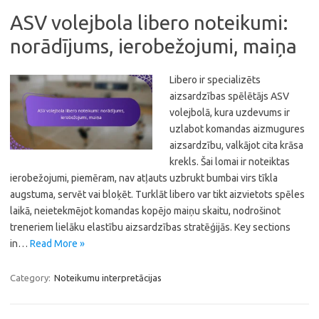
ASV volejbola libero noteikumi:
norādījums, ierobežojumi, maiņa
Libero ir specializēts
aizsardzības spēlētājs ASV
volejbolā, kura uzdevums ir
uzlabot komandas aizmugures
aizsardzību, valkājot cita krāsa
krekls. Šai lomai ir noteiktas
ierobežojumi, piemēram, nav atļauts uzbrukt bumbai virs tīkla
augstuma, servēt vai bloķēt. Turklāt libero var tikt aizvietots spēles
laikā, neietekmējot komandas kopējo maiņu skaitu, nodrošinot
treneriem lielāku elastību aizsardzības stratēģijās. Key sections
in…
Read More »
Category:
Noteikumu interpretācijas