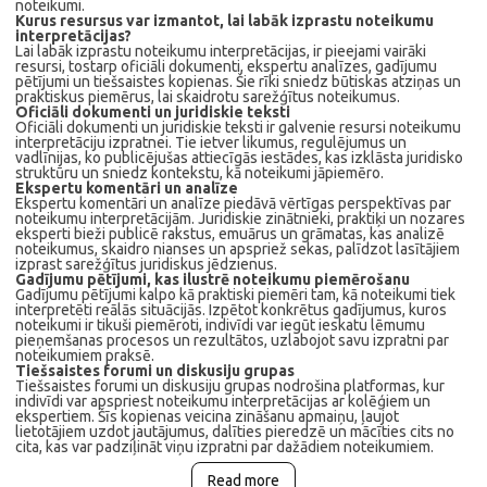
noteikumi.
Kurus resursus var izmantot, lai labāk izprastu noteikumu
interpretācijas?
Lai labāk izprastu noteikumu interpretācijas, ir pieejami vairāki
resursi, tostarp oficiāli dokumenti, ekspertu analīzes, gadījumu
pētījumi un tiešsaistes kopienas. Šie rīki sniedz būtiskas atziņas un
praktiskus piemērus, lai skaidrotu sarežģītus noteikumus.
Oficiāli dokumenti un juridiskie teksti
Oficiāli dokumenti un juridiskie teksti ir galvenie resursi noteikumu
interpretāciju izpratnei. Tie ietver likumus, regulējumus un
vadlīnijas, ko publicējušas attiecīgās iestādes, kas izklāsta juridisko
struktūru un sniedz kontekstu, kā noteikumi jāpiemēro.
Ekspertu komentāri un analīze
Ekspertu komentāri un analīze piedāvā vērtīgas perspektīvas par
noteikumu interpretācijām. Juridiskie zinātnieki, praktiķi un nozares
eksperti bieži publicē rakstus, emuārus un grāmatas, kas analizē
noteikumus, skaidro nianses un apspriež sekas, palīdzot lasītājiem
izprast sarežģītus juridiskus jēdzienus.
Gadījumu pētījumi, kas ilustrē noteikumu piemērošanu
Gadījumu pētījumi kalpo kā praktiski piemēri tam, kā noteikumi tiek
interpretēti reālās situācijās. Izpētot konkrētus gadījumus, kuros
noteikumi ir tikuši piemēroti, indivīdi var iegūt ieskatu lēmumu
pieņemšanas procesos un rezultātos, uzlabojot savu izpratni par
noteikumiem praksē.
Tiešsaistes forumi un diskusiju grupas
Tiešsaistes forumi un diskusiju grupas nodrošina platformas, kur
indivīdi var apspriest noteikumu interpretācijas ar kolēģiem un
ekspertiem. Šīs kopienas veicina zināšanu apmaiņu, ļaujot
lietotājiem uzdot jautājumus, dalīties pieredzē un mācīties cits no
cita, kas var padziļināt viņu izpratni par dažādiem noteikumiem.
Read more