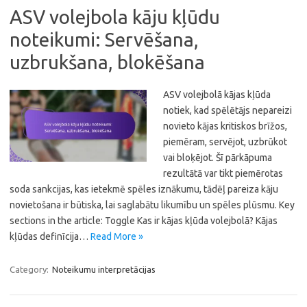
ASV volejbola kāju kļūdu
noteikumi: Servēšana,
uzbrukšana, blokēšana
ASV volejbolā kājas kļūda
notiek, kad spēlētājs nepareizi
novieto kājas kritiskos brīžos,
piemēram, servējot, uzbrūkot
vai bloķējot. Šī pārkāpuma
rezultātā var tikt piemērotas
soda sankcijas, kas ietekmē spēles iznākumu, tādēļ pareiza kāju
novietošana ir būtiska, lai saglabātu likumību un spēles plūsmu. Key
sections in the article: Toggle Kas ir kājas kļūda volejbolā? Kājas
kļūdas definīcija…
Read More »
Category:
Noteikumu interpretācijas