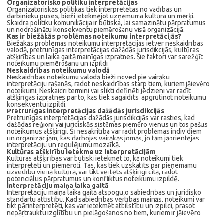
Organizatorisko politiku interpretācijas
Organizatoriskās politikas tiek interpretētas no vadības un
darbinieku puses, bieži ietekmējot uzņēmuma kultūra un mērķi.
Skaidra politiku komunikācija ir būtiska, lai samazinātu pārpratumus
un nodrošinātu konsekventu piemērošanu visā organizācijā.
Kas ir biežākās problēmas noteikumu interpretācijās?
Biežākās problēmas noteikumu interpretācijās ietver neskaidrības
valodā, pretrunīgas interpretācijas dažādās jurisdikcijās, kultūras
atšķirības un laika gaitā mainīgas izpratnes. Šie faktori var sarežģīt
noteikumu piemērošanu un izpildi.
Neskaidrības noteikumu valodā
Neskaidrības noteikumu valodā bieži noved pie vairāku
interpretāciju rašanās, radot neskaidrības starp tiem, kuriem jāievēro
noteikumi. Neskaidri termini vai slikti definēti jēdzieni var radīt
atšķirīgas izpratnes par to, kas tiek sagaidīts, apgrūtinot noteikumu
konsekventu izpildi.
Pretrunīgas interpretācijas dažādās jurisdikcijās
Pretrunīgas interpretācijas dažādās jurisdikcijās var rasties, kad
dažādas reģioni vai juridiskās sistēmas piemēro vienus un tos pašus
noteikumus atšķirīgi. Šī nesakritība var radīt problēmas indivīdiem
un organizācijām, kas darbojas vairākās jomās, jo tām jāorientējas
interpretāciju un regulējumu mozaīkā.
Kultūras atšķirību ietekme uz interpretācijām
Kultūras atšķirības var būtiski ietekmēt to, kā noteikumi tiek
interpretēti un piemēroti. Tas, kas tiek uzskatīts par pieņemamu
uzvedību vienā kultūrā, var tikt vērtēts atšķirīgi citā, radot
potenciālus pārpratumus un konfliktus noteikumu izpildē.
Interpretāciju maiņa laika gaitā
Interpretāciju maiņa laika gaitā atspoguļo sabiedrības un juridisko
standartu attīstību. Kad sabiedrības vērtības mainās, noteikumi var
tikt pārinterpretēti, kas var ietekmēt atbilstību un izpildi, prasot
nepārtrauktu izglītību un pielāgošanos no tiem, kuriem ir jāievēro