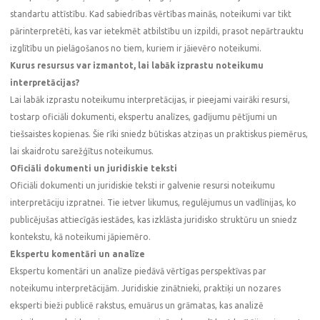
standartu attīstību. Kad sabiedrības vērtības mainās, noteikumi var tikt
pārinterpretēti, kas var ietekmēt atbilstību un izpildi, prasot nepārtrauktu
izglītību un pielāgošanos no tiem, kuriem ir jāievēro noteikumi.
Kurus resursus var izmantot, lai labāk izprastu noteikumu
interpretācijas?
Lai labāk izprastu noteikumu interpretācijas, ir pieejami vairāki resursi,
tostarp oficiāli dokumenti, ekspertu analīzes, gadījumu pētījumi un
tiešsaistes kopienas. Šie rīki sniedz būtiskas atziņas un praktiskus piemērus,
lai skaidrotu sarežģītus noteikumus.
Oficiāli dokumenti un juridiskie teksti
Oficiāli dokumenti un juridiskie teksti ir galvenie resursi noteikumu
interpretāciju izpratnei. Tie ietver likumus, regulējumus un vadlīnijas, ko
publicējušas attiecīgās iestādes, kas izklāsta juridisko struktūru un sniedz
kontekstu, kā noteikumi jāpiemēro.
Ekspertu komentāri un analīze
Ekspertu komentāri un analīze piedāvā vērtīgas perspektīvas par
noteikumu interpretācijām. Juridiskie zinātnieki, praktiķi un nozares
eksperti bieži publicē rakstus, emuārus un grāmatas, kas analizē