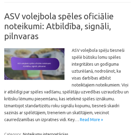
ASV volejbola spēles oficiālie
noteikumi: Atbildība, signāli,
pilnvaras
ASV volejbola spēļu tiesneši
spēlē būtisku lomu spēles
integritātes un godīguma
uzturēšanā, nodrošinot, ka
visas darbības atbilst
noteiktajiem noteikumiem. Viņi
ir atbildīgi par spēles vadīšanu, spēlētāju uzvedības uzraudzību un
kritisku lēmumu pieņemšanu, kas ietekmē spēles iznākumu.
Izmantojot standartizētu roku signālu kopumu, tiesneši skaidri
sazinās ar spēlētājiem, treneriem un skatītājiem, veicinot
caurredzamības un izpratnes vidi. Key…
Read More »
Category:
Noteikumu interpretācijas