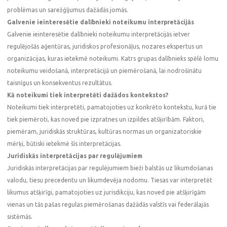
problēmas un sarežģījumus dažādās jomās.
Galvenie ieinteresētie dalībnieki noteikumu interpretācijās
Galvenie ieinteresētie dalībnieki noteikumu interpretācijās ietver
regulējošās aģentūras, juridiskos profesionāļus, nozares ekspertus un
organizācijas, kuras ietekmē noteikumi. Katrs grupas dalībnieks spēlē lomu
noteikumu veidošanā, interpretācijā un piemērošanā, lai nodrošinātu
taisnīgus un konsekventus rezultātus.
Kā noteikumi tiek interpretēti dažādos kontekstos?
Noteikumi tiek interpretēti, pamatojoties uz konkrēto kontekstu, kurā tie
tiek piemēroti, kas noved pie izpratnes un izpildes atšķirībām. Faktori,
piemēram, juridiskās struktūras, kultūras normas un organizatoriskie
mērķi, būtiski ietekmē šīs interpretācijas.
Juridiskās interpretācijas par regulējumiem
Juridiskās interpretācijas par regulējumiem bieži balstās uz likumdošanas
valodu, tiesu precedentu un likumdevēja nodomu. Tiesas var interpretēt
likumus atšķirīgi, pamatojoties uz jurisdikciju, kas noved pie atšķirīgām
vienas un tās pašas regulas piemērošanas dažādās valstīs vai federālajās
sistēmās.