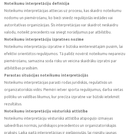
Noteikumu interpretāciju definīcija
Noteikumu interpretācijas attiecas uz procesu, kas skaidro noteikumu
nodomu un piemērošanu, ko bieži sniedz regulējošās iestādes vai
autoritatīvas organizācijas. Šīs interpretācijas var skaidrot neskaidru
valodu, noteikt precedents vai sniegt norādījumus par atbilstību.
Noteikumu interpretāciju izpratnes nozīme
Noteikumu interpretāciju izpratne ir būtiska ieinteresētajām pusēm, lai
efektīvi orientētos regulējumos. Tā palīdz novērst noteikumu nepareizu
piemērošanu, samazina soda risku un veicina skaidrāku izpratni par
atbilstības prasībām.
Parastas situācijas noteikumu interpretācijās
Noteikumu interpretācijas parasti rodas juridiskās, regulatīvās un
organizatoriskās vidēs. Piemēri ietver sporta regulējumus, darba vietas
politiku un valdības likumus, kur precīza izpratne var būtiski ietekmēt
rezultātus.
Noteikumu interpretāciju vēsturiskā attīstība
Noteikumu interpretāciju vēsturiskā attīstība atspoguļo izmaiņas
sabiedrības normās, juridiskajos precedentos un organizatoriskajās
praksēs. Laika gaitā interpretācijas ir pielāgojušās, lai risinātu jaunas