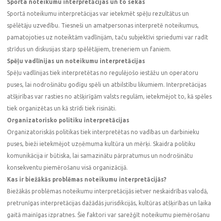
Sporta noteikumu interpretācijas un to sekas
Sportā noteikumu interpretācijas var ietekmēt spēļu rezultātus un
spēlētāju uzvedību. Tiesneši un amatpersonas interpretē noteikumus,
pamatojoties uz noteiktām vadlīnijām, taču subjektīvi spriedumi var radīt
strīdus un diskusijas starp spēlētājiem, treneriem un faniem.
Spēļu vadlīnijas un noteikumu interpretācijas
Spēļu vadlīnijas tiek interpretētas no regulējošo iestāžu un operatoru
puses, lai nodrošinātu godīgu spēli un atbilstību likumiem. Interpretācijas
atšķirības var rasties no atšķirīgām valsts regulām, ietekmējot to, kā spēles
tiek organizētas un kā strīdi tiek risināti.
Organizatorisko politiku interpretācijas
Organizatoriskās politikas tiek interpretētas no vadības un darbinieku
puses, bieži ietekmējot uzņēmuma kultūra un mērķi. Skaidra politiku
komunikācija ir būtiska, lai samazinātu pārpratumus un nodrošinātu
konsekventu piemērošanu visā organizācijā.
Kas ir biežākās problēmas noteikumu interpretācijās?
Biežākās problēmas noteikumu interpretācijās ietver neskaidrības valodā,
pretrunīgas interpretācijas dažādās jurisdikcijās, kultūras atšķirības un laika
gaitā mainīgas izpratnes. Šie faktori var sarežģīt noteikumu piemērošanu