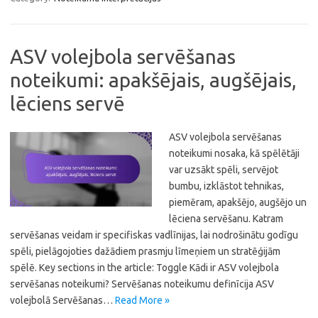
ASV volejbola servēšanas
noteikumi: apakšējais, augšējais,
lēciens servē
ASV volejbola servēšanas
noteikumi nosaka, kā spēlētāji
var uzsākt spēli, servējot
bumbu, izklāstot tehnikas,
piemēram, apakšējo, augšējo un
lēciena servēšanu. Katram
servēšanas veidam ir specifiskas vadlīnijas, lai nodrošinātu godīgu
spēli, pielāgojoties dažādiem prasmju līmeņiem un stratēģijām
spēlē. Key sections in the article: Toggle Kādi ir ASV volejbola
servēšanas noteikumi? Servēšanas noteikumu definīcija ASV
volejbolā Servēšanas…
Read More »