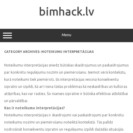
Skip
to
bimhack.lv
content
Menu
CATEGORY ARCHIVES:
NOTEIKUMU INTERPRETĀCIJAS
Noteikumu interpretācijas sniedz būtiskas skaidrojumus un paskaidrojumus
par konkrētu regulējumu nozīmi un piemērošanu. Ņemot vērā kontekstu,
kurā noteikumi tiek piemēroti, šīs interpretācijas veicina konsekventu
izpratni un izpildi, kā arī risina tādas problēmas kā neskaidrības un kultūras
atšķirības, kas var rasties. Šo nianses izpratne ir būtiska efektīvai atbilstībai
un pārvaldībai.
Kas ir noteikumu interpretācijas?
Noteikumu interpretācijas ir skaidrojumi vai paskaidrojumi par konkrētu
noteikumu nozīmi un piemērošanu noteiktā kontekstā. Tās palīdz
nodrošināt konsekventu izpratni un regulējumu izpildi dažādās situācijās.