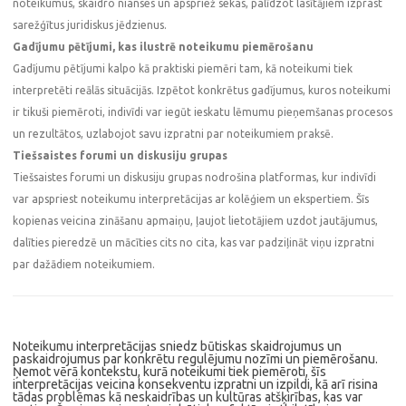
noteikumus, skaidro nianses un apspriež sekas, palīdzot lasītājiem izprast
sarežģītus juridiskus jēdzienus.
Gadījumu pētījumi, kas ilustrē noteikumu piemērošanu
Gadījumu pētījumi kalpo kā praktiski piemēri tam, kā noteikumi tiek
interpretēti reālās situācijās. Izpētot konkrētus gadījumus, kuros noteikumi
ir tikuši piemēroti, indivīdi var iegūt ieskatu lēmumu pieņemšanas procesos
un rezultātos, uzlabojot savu izpratni par noteikumiem praksē.
Tiešsaistes forumi un diskusiju grupas
Tiešsaistes forumi un diskusiju grupas nodrošina platformas, kur indivīdi
var apspriest noteikumu interpretācijas ar kolēģiem un ekspertiem. Šīs
kopienas veicina zināšanu apmaiņu, ļaujot lietotājiem uzdot jautājumus,
dalīties pieredzē un mācīties cits no cita, kas var padziļināt viņu izpratni
par dažādiem noteikumiem.
Noteikumu interpretācijas sniedz būtiskas skaidrojumus un
paskaidrojumus par konkrētu regulējumu nozīmi un piemērošanu.
Ņemot vērā kontekstu, kurā noteikumi tiek piemēroti, šīs
interpretācijas veicina konsekventu izpratni un izpildi, kā arī risina
tādas problēmas kā neskaidrības un kultūras atšķirības, kas var