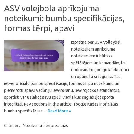
ASV volejbola aprīkojuma
noteikumi: bumbu specifikācijas,
formas tērpi, apavi
Izpratne par USA Volleyball
noteiktajiem aprīkojuma
noteikumiem ir būtiska
spēlētājiem un komandām, lai
nodrošinātu godīgu konkurenci
un optimālu sniegumu. Tas
ietver oficiālo bumbu specifikāciju, formas tērpu noteikumu un
piemērotu apavu vadlīniju ievērošanu. Ievērojot šos standartus,
sportisti var uzlabot savu spēli, vienlaikus saglabājot sporta
integritāti. Key sections in the article: Toggle Kādas ir oficiālās
bumbu specifikācijas…
Read More »
Category:
Noteikumu interpretācijas