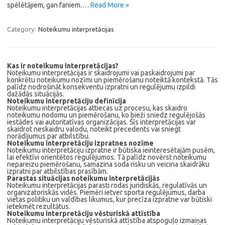
spēlētājiem, gan faniem.…
Read More »
Category:
Noteikumu interpretācijas
Kas ir noteikumu interpretācijas?
Noteikumu interpretācijas ir skaidrojumi vai paskaidrojumi par
konkrētu noteikumu nozīmi un piemērošanu noteiktā kontekstā. Tās
palīdz nodrošināt konsekventu izpratni un regulējumu izpildi
dažādās situācijās.
Noteikumu interpretāciju definīcija
Noteikumu interpretācijas attiecas uz procesu, kas skaidro
noteikumu nodomu un piemērošanu, ko bieži sniedz regulējošās
iestādes vai autoritatīvas organizācijas. Šīs interpretācijas var
skaidrot neskaidru valodu, noteikt precedents vai sniegt
norādījumus par atbilstību.
Noteikumu interpretāciju izpratnes nozīme
Noteikumu interpretāciju izpratne ir būtiska ieinteresētajām pusēm,
lai efektīvi orientētos regulējumos. Tā palīdz novērst noteikumu
nepareizu piemērošanu, samazina soda risku un veicina skaidrāku
izpratni par atbilstības prasībām.
Parastas situācijas noteikumu interpretācijās
Noteikumu interpretācijas parasti rodas juridiskās, regulatīvās un
organizatoriskās vidēs. Piemēri ietver sporta regulējumus, darba
vietas politiku un valdības likumus, kur precīza izpratne var būtiski
ietekmēt rezultātus.
Noteikumu interpretāciju vēsturiskā attīstība
Noteikumu interpretāciju vēsturiskā attīstība atspoguļo izmaiņas