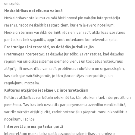
un izpildi.
Neskaidrības noteikumu valodā
Neskaidrības noteikumu valodā bieži noved pie vairāku interpretāciju
rašanās, radot neskaidrības starp tiem, kuriem jāievēro noteikumi.
Neskaidri termini vai slikti definēti jēdzieni var radīt atšķirīgas izpratnes
par to, kas tiek sagaidīts, apgrūtinot noteikumu konsekventu izpildi.
Pretrunīgas interpretācijas dažādās jurisdikcijās
Pretrunīgas interpretācijas dažādās jurisdikcijās var rasties, kad dažādas
reģioni vai juridiskās sistēmas piemēro vienus un tos pašus noteikumus
atšķirīgi. Šī nesakritība var radīt problēmas indivīdiem un organizācijām,
kas darbojas vairākās jomās, jo tām jāorientējas interpretāciju un
regulējumu mozaīkā.
Kultūras atšķirību ietekme uz interpretācijām
Kultūras atšķirības var būtiski ietekmēt to, kā noteikumi tiek interpretēti un
piemēroti. Tas, kas tiek uzskatīts par pieņemamu uzvedību vienā kultūrā,
var tikt vērtēts atšķirīgi citā, radot potenciālus pārpratumus un konfliktus
noteikumu izpildē.
Interpretāciju maiņa laika gaitā
Interpretāciju maiņa laika gaitā atspoguļo sabiedrības un juridisko