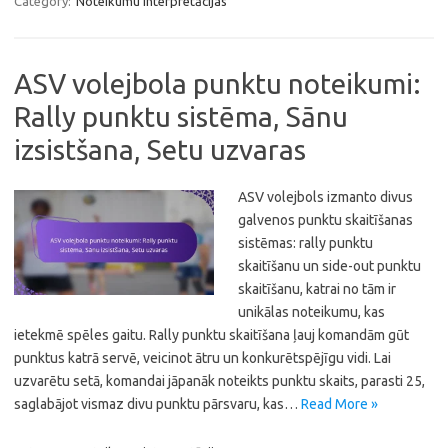
Category:
Noteikumu interpretācijas
ASV volejbola punktu noteikumi:
Rally punktu sistēma, Sānu
izsistšana, Setu uzvaras
ASV volejbols izmanto divus
galvenos punktu skaitīšanas
sistēmas: rally punktu
skaitīšanu un side-out punktu
skaitīšanu, katrai no tām ir
unikālas noteikumu, kas
ietekmē spēles gaitu. Rally punktu skaitīšana ļauj komandām gūt
punktus katrā servē, veicinot ātru un konkurētspējīgu vidi. Lai
uzvarētu setā, komandai jāpanāk noteikts punktu skaits, parasti 25,
saglabājot vismaz divu punktu pārsvaru, kas…
Read More »