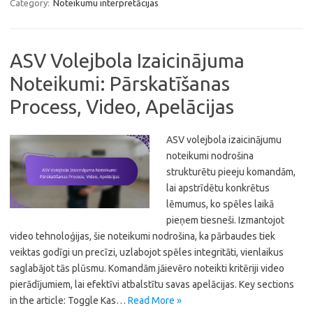
Category:
Noteikumu interpretācijas
ASV Volejbola Izaicinājuma
Noteikumi: Pārskatīšanas
Process, Video, Apelācijas
ASV volejbola izaicinājumu
noteikumi nodrošina
strukturētu pieeju komandām,
lai apstrīdētu konkrētus
lēmumus, ko spēles laikā
pieņem tiesneši. Izmantojot
video tehnoloģijas, šie noteikumi nodrošina, ka pārbaudes tiek
veiktas godīgi un precīzi, uzlabojot spēles integritāti, vienlaikus
saglabājot tās plūsmu. Komandām jāievēro noteikti kritēriji video
pierādījumiem, lai efektīvi atbalstītu savas apelācijas. Key sections
in the article: Toggle Kas…
Read More »