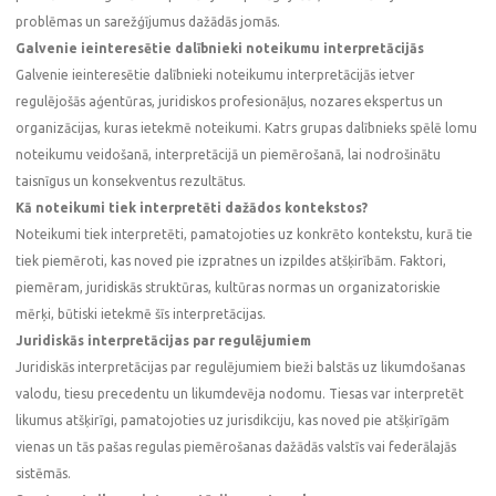
problēmas un sarežģījumus dažādās jomās.
Galvenie ieinteresētie dalībnieki noteikumu interpretācijās
Galvenie ieinteresētie dalībnieki noteikumu interpretācijās ietver
regulējošās aģentūras, juridiskos profesionāļus, nozares ekspertus un
organizācijas, kuras ietekmē noteikumi. Katrs grupas dalībnieks spēlē lomu
noteikumu veidošanā, interpretācijā un piemērošanā, lai nodrošinātu
taisnīgus un konsekventus rezultātus.
Kā noteikumi tiek interpretēti dažādos kontekstos?
Noteikumi tiek interpretēti, pamatojoties uz konkrēto kontekstu, kurā tie
tiek piemēroti, kas noved pie izpratnes un izpildes atšķirībām. Faktori,
piemēram, juridiskās struktūras, kultūras normas un organizatoriskie
mērķi, būtiski ietekmē šīs interpretācijas.
Juridiskās interpretācijas par regulējumiem
Juridiskās interpretācijas par regulējumiem bieži balstās uz likumdošanas
valodu, tiesu precedentu un likumdevēja nodomu. Tiesas var interpretēt
likumus atšķirīgi, pamatojoties uz jurisdikciju, kas noved pie atšķirīgām
vienas un tās pašas regulas piemērošanas dažādās valstīs vai federālajās
sistēmās.