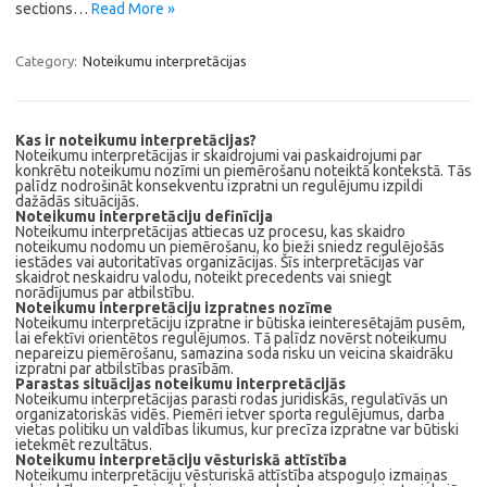
sections…
Read More »
Category:
Noteikumu interpretācijas
Kas ir noteikumu interpretācijas?
Noteikumu interpretācijas ir skaidrojumi vai paskaidrojumi par
konkrētu noteikumu nozīmi un piemērošanu noteiktā kontekstā. Tās
palīdz nodrošināt konsekventu izpratni un regulējumu izpildi
dažādās situācijās.
Noteikumu interpretāciju definīcija
Noteikumu interpretācijas attiecas uz procesu, kas skaidro
noteikumu nodomu un piemērošanu, ko bieži sniedz regulējošās
iestādes vai autoritatīvas organizācijas. Šīs interpretācijas var
skaidrot neskaidru valodu, noteikt precedents vai sniegt
norādījumus par atbilstību.
Noteikumu interpretāciju izpratnes nozīme
Noteikumu interpretāciju izpratne ir būtiska ieinteresētajām pusēm,
lai efektīvi orientētos regulējumos. Tā palīdz novērst noteikumu
nepareizu piemērošanu, samazina soda risku un veicina skaidrāku
izpratni par atbilstības prasībām.
Parastas situācijas noteikumu interpretācijās
Noteikumu interpretācijas parasti rodas juridiskās, regulatīvās un
organizatoriskās vidēs. Piemēri ietver sporta regulējumus, darba
vietas politiku un valdības likumus, kur precīza izpratne var būtiski
ietekmēt rezultātus.
Noteikumu interpretāciju vēsturiskā attīstība
Noteikumu interpretāciju vēsturiskā attīstība atspoguļo izmaiņas