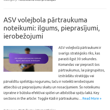
ASV volejbola pārtraukuma
noteikumi: ilgums, pieprasījumi,
ierobežojumi
ASV volejbolā pārtraukumi ir
svarīgs stratēģisks rīks, kas
parasti ilgst 30 sekundes.
Komandas var pieprasīt šos
pārtraukumus, lai pārgrupētos,
izstrādātu stratēģiju vai
pārvaldītu spēlētāju nogurumu, taču ir noteikti ierobežojumi
attiecībā uz pieprasījumu skaitu un nosacījumiem. Šo noteikumu
izpratne ir būtiska efektīvai spēlei un atbilstībai spēļu laikā. Key
sections in the article: Toggle Kādi ir pārtraukumu…
Read More »