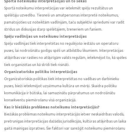
Sporta noteikumu interpretācijas un to sekas
Sportā noteikumu interpretācijas var ietekmēt spēļu rezultātus un
spēlētāju uzvedību. Tiesneši un amatpersonas interpretē noteikumus,
pamatojoties uz noteiktām vadlīnijām, taču subjektīvi spriedumi var radīt
strīdus un diskusijas starp spēlētājiem, treneriem un faniem.
Spēļu vadlīnijas un noteikumu interpretācijas
Spēļu vadlīnijas tiek interpretētas no regulējošo iestāžu un operatoru
puses, lai nodrošinātu godīgu spēli un atbilstību likumiem. Interpretācijas
atšķirības var rasties no atšķirīgām valsts regulām, ietekmējot to, kā spēles
tiek organizētas un kā strīdi tiek risināti.
Organizatorisko politiku interpretācijas
Organizatoriskās politikas tiek interpretētas no vadības un darbinieku
puses, bieži ietekmējot uzņēmuma kultūra un mērķi. Skaidra politiku
komunikācija ir būtiska, lai samazinātu pārpratumus un nodrošinātu
konsekventu piemērošanu visā organizācijā.
Kas ir biežākās problēmas noteikumu interpretācijās?
Biežākās problēmas noteikumu interpretācijās ietver neskaidrības valodā,
pretrunīgas interpretācijas dažādās jurisdikcijās, kultūras atšķirības un laika
gaitā mainīgas izpratnes. Šie faktori var sarežģīt noteikumu piemērošanu