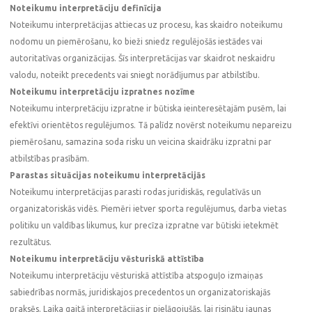
Noteikumu interpretāciju definīcija
Noteikumu interpretācijas attiecas uz procesu, kas skaidro noteikumu
nodomu un piemērošanu, ko bieži sniedz regulējošās iestādes vai
autoritatīvas organizācijas. Šīs interpretācijas var skaidrot neskaidru
valodu, noteikt precedents vai sniegt norādījumus par atbilstību.
Noteikumu interpretāciju izpratnes nozīme
Noteikumu interpretāciju izpratne ir būtiska ieinteresētajām pusēm, lai
efektīvi orientētos regulējumos. Tā palīdz novērst noteikumu nepareizu
piemērošanu, samazina soda risku un veicina skaidrāku izpratni par
atbilstības prasībām.
Parastas situācijas noteikumu interpretācijās
Noteikumu interpretācijas parasti rodas juridiskās, regulatīvās un
organizatoriskās vidēs. Piemēri ietver sporta regulējumus, darba vietas
politiku un valdības likumus, kur precīza izpratne var būtiski ietekmēt
rezultātus.
Noteikumu interpretāciju vēsturiskā attīstība
Noteikumu interpretāciju vēsturiskā attīstība atspoguļo izmaiņas
sabiedrības normās, juridiskajos precedentos un organizatoriskajās
praksēs. Laika gaitā interpretācijas ir pielāgojušās, lai risinātu jaunas