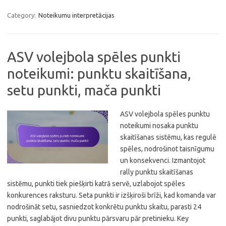
Category:
Noteikumu interpretācijas
ASV volejbola spēles punkti
noteikumi: punktu skaitīšana,
setu punkti, mača punkti
ASV volejbola spēles punktu
noteikumi nosaka punktu
skaitīšanas sistēmu, kas regulē
spēles, nodrošinot taisnīgumu
un konsekvenci. Izmantojot
rally punktu skaitīšanas
sistēmu, punkti tiek piešķirti katrā servē, uzlabojot spēles
konkurences raksturu. Seta punkti ir izšķiroši brīži, kad komanda var
nodrošināt setu, sasniedzot konkrētu punktu skaitu, parasti 24
punkti, saglabājot divu punktu pārsvaru pār pretinieku. Key