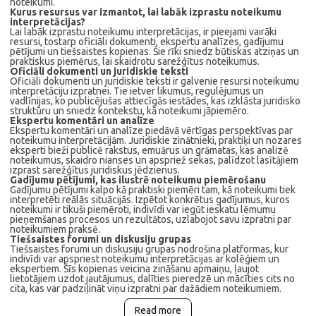
noteikumi.
Kurus resursus var izmantot, lai labāk izprastu noteikumu
interpretācijas?
Lai labāk izprastu noteikumu interpretācijas, ir pieejami vairāki
resursi, tostarp oficiāli dokumenti, ekspertu analīzes, gadījumu
pētījumi un tiešsaistes kopienas. Šie rīki sniedz būtiskas atziņas un
praktiskus piemērus, lai skaidrotu sarežģītus noteikumus.
Oficiāli dokumenti un juridiskie teksti
Oficiāli dokumenti un juridiskie teksti ir galvenie resursi noteikumu
interpretāciju izpratnei. Tie ietver likumus, regulējumus un
vadlīnijas, ko publicējušas attiecīgās iestādes, kas izklāsta juridisko
struktūru un sniedz kontekstu, kā noteikumi jāpiemēro.
Ekspertu komentāri un analīze
Ekspertu komentāri un analīze piedāvā vērtīgas perspektīvas par
noteikumu interpretācijām. Juridiskie zinātnieki, praktiķi un nozares
eksperti bieži publicē rakstus, emuārus un grāmatas, kas analizē
noteikumus, skaidro nianses un apspriež sekas, palīdzot lasītājiem
izprast sarežģītus juridiskus jēdzienus.
Gadījumu pētījumi, kas ilustrē noteikumu piemērošanu
Gadījumu pētījumi kalpo kā praktiski piemēri tam, kā noteikumi tiek
interpretēti reālās situācijās. Izpētot konkrētus gadījumus, kuros
noteikumi ir tikuši piemēroti, indivīdi var iegūt ieskatu lēmumu
pieņemšanas procesos un rezultātos, uzlabojot savu izpratni par
noteikumiem praksē.
Tiešsaistes forumi un diskusiju grupas
Tiešsaistes forumi un diskusiju grupas nodrošina platformas, kur
indivīdi var apspriest noteikumu interpretācijas ar kolēģiem un
ekspertiem. Šīs kopienas veicina zināšanu apmaiņu, ļaujot
lietotājiem uzdot jautājumus, dalīties pieredzē un mācīties cits no
cita, kas var padziļināt viņu izpratni par dažādiem noteikumiem.
Read more