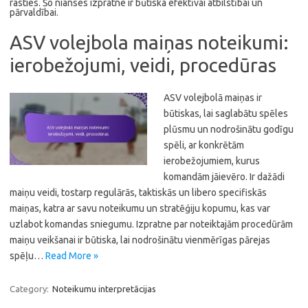
rasties. Šo nianses izpratne ir būtiska efektīvai atbilstībai un
pārvaldībai.
ASV volejbola maiņas noteikumi:
ierobežojumi, veidi, procedūras
ASV volejbolā maiņas ir
būtiskas, lai saglabātu spēles
plūsmu un nodrošinātu godīgu
spēli, ar konkrētām
ierobežojumiem, kurus
komandām jāievēro. Ir dažādi
maiņu veidi, tostarp regulārās, taktiskās un libero specifiskās
maiņas, katra ar savu noteikumu un stratēģiju kopumu, kas var
uzlabot komandas sniegumu. Izpratne par noteiktajām procedūrām
maiņu veikšanai ir būtiska, lai nodrošinātu vienmērīgas pārejas
spēļu…
Read More »
Category:
Noteikumu interpretācijas