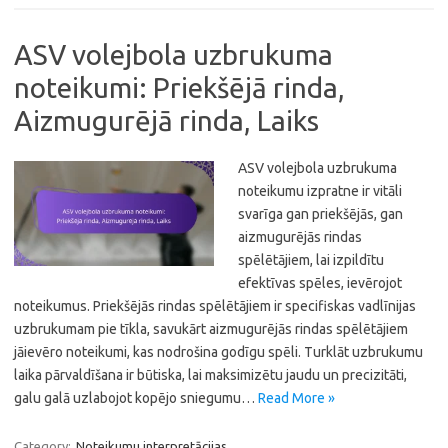
ASV volejbola uzbrukuma
noteikumi: Priekšējā rinda,
Aizmugurējā rinda, Laiks
ASV volejbola uzbrukuma
noteikumu izpratne ir vitāli
svarīga gan priekšējās, gan
aizmugurējās rindas
spēlētājiem, lai izpildītu
efektīvas spēles, ievērojot
noteikumus. Priekšējās rindas spēlētājiem ir specifiskas vadlīnijas
uzbrukumam pie tīkla, savukārt aizmugurējās rindas spēlētājiem
jāievēro noteikumi, kas nodrošina godīgu spēli. Turklāt uzbrukumu
laika pārvaldīšana ir būtiska, lai maksimizētu jaudu un precizitāti,
galu galā uzlabojot kopējo sniegumu…
Read More »
Category:
Noteikumu interpretācijas