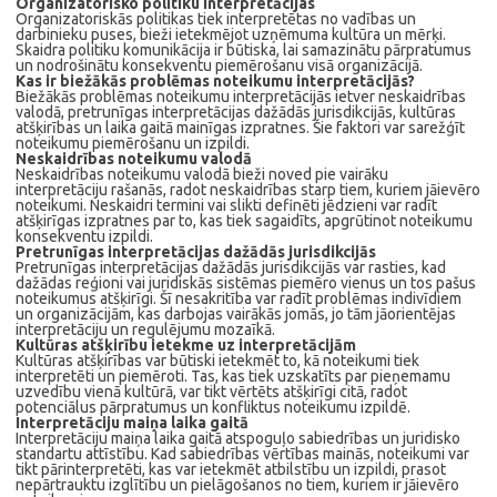
Organizatorisko politiku interpretācijas
Organizatoriskās politikas tiek interpretētas no vadības un
darbinieku puses, bieži ietekmējot uzņēmuma kultūra un mērķi.
Skaidra politiku komunikācija ir būtiska, lai samazinātu pārpratumus
un nodrošinātu konsekventu piemērošanu visā organizācijā.
Kas ir biežākās problēmas noteikumu interpretācijās?
Biežākās problēmas noteikumu interpretācijās ietver neskaidrības
valodā, pretrunīgas interpretācijas dažādās jurisdikcijās, kultūras
atšķirības un laika gaitā mainīgas izpratnes. Šie faktori var sarežģīt
noteikumu piemērošanu un izpildi.
Neskaidrības noteikumu valodā
Neskaidrības noteikumu valodā bieži noved pie vairāku
interpretāciju rašanās, radot neskaidrības starp tiem, kuriem jāievēro
noteikumi. Neskaidri termini vai slikti definēti jēdzieni var radīt
atšķirīgas izpratnes par to, kas tiek sagaidīts, apgrūtinot noteikumu
konsekventu izpildi.
Pretrunīgas interpretācijas dažādās jurisdikcijās
Pretrunīgas interpretācijas dažādās jurisdikcijās var rasties, kad
dažādas reģioni vai juridiskās sistēmas piemēro vienus un tos pašus
noteikumus atšķirīgi. Šī nesakritība var radīt problēmas indivīdiem
un organizācijām, kas darbojas vairākās jomās, jo tām jāorientējas
interpretāciju un regulējumu mozaīkā.
Kultūras atšķirību ietekme uz interpretācijām
Kultūras atšķirības var būtiski ietekmēt to, kā noteikumi tiek
interpretēti un piemēroti. Tas, kas tiek uzskatīts par pieņemamu
uzvedību vienā kultūrā, var tikt vērtēts atšķirīgi citā, radot
potenciālus pārpratumus un konfliktus noteikumu izpildē.
Interpretāciju maiņa laika gaitā
Interpretāciju maiņa laika gaitā atspoguļo sabiedrības un juridisko
standartu attīstību. Kad sabiedrības vērtības mainās, noteikumi var
tikt pārinterpretēti, kas var ietekmēt atbilstību un izpildi, prasot
nepārtrauktu izglītību un pielāgošanos no tiem, kuriem ir jāievēro