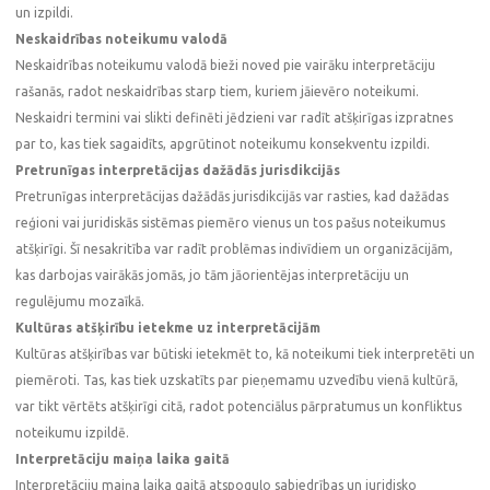
un izpildi.
Neskaidrības noteikumu valodā
Neskaidrības noteikumu valodā bieži noved pie vairāku interpretāciju
rašanās, radot neskaidrības starp tiem, kuriem jāievēro noteikumi.
Neskaidri termini vai slikti definēti jēdzieni var radīt atšķirīgas izpratnes
par to, kas tiek sagaidīts, apgrūtinot noteikumu konsekventu izpildi.
Pretrunīgas interpretācijas dažādās jurisdikcijās
Pretrunīgas interpretācijas dažādās jurisdikcijās var rasties, kad dažādas
reģioni vai juridiskās sistēmas piemēro vienus un tos pašus noteikumus
atšķirīgi. Šī nesakritība var radīt problēmas indivīdiem un organizācijām,
kas darbojas vairākās jomās, jo tām jāorientējas interpretāciju un
regulējumu mozaīkā.
Kultūras atšķirību ietekme uz interpretācijām
Kultūras atšķirības var būtiski ietekmēt to, kā noteikumi tiek interpretēti un
piemēroti. Tas, kas tiek uzskatīts par pieņemamu uzvedību vienā kultūrā,
var tikt vērtēts atšķirīgi citā, radot potenciālus pārpratumus un konfliktus
noteikumu izpildē.
Interpretāciju maiņa laika gaitā
Interpretāciju maiņa laika gaitā atspoguļo sabiedrības un juridisko