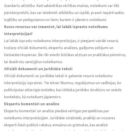
standartu attīstību. Kad sabiedrības vērtības mainās, noteikumi var tikt
pārinterpretēti, kas var ietekmēt atbilstību un izpildi, prasot nepārtrauktu
izglītību un pielāgošanos no tiem, kuriem ir jāievēro noteikumi.
Kurus resursus var izmantot, lai labāk izprastu noteikumu
interpretācijas?
Lai labāk izprastu noteikumu interpretācijas, ir pieejami vairāki resursi,
tostarp oficiāli dokumenti, ekspertu analīzes, gadījumu pētījumi un
tiešsaistes kopienas. Šie rīki sniedz būtiskas atziņas un praktiskus piemērus,
lai skaidrotu sarežģītus noteikumus.
Oficiāli dokumenti un juridiskie teksti
Oficiāli dokumenti un juridiskie teksti ir galvenie resursi noteikumu
interpretāciju izpratnei. Tie ietver likumus, regulējumus un vadlīnijas, ko
publicējušas attiecīgās iestādes, kas izklāsta juridisko struktūru un sniedz
kontekstu, kā noteikumi jāpiemēro.
Ekspertu komentāri un analīze
Ekspertu komentāri un analīze piedāvā vērtīgas perspektīvas par
noteikumu interpretācijām. Juridiskie zinātnieki, praktiķi un nozares
eksperti bieži publicē rakstus, emuārus un grāmatas, kas analizē