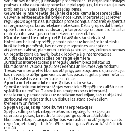
sabiedrības normās, juridiskajos precedentos un organizatoriskajās
praksēs. Laika gaitā interpretācijas ir pielāgojušās, lai risinātu jaunas
problēmas un sarežģījumus dažādās jomās.
Galvenie ieinteresētie dalībnieki noteikumu interpretācijās
Galvenie ieinteresētie dalībnieki noteikumu interpretācijās ietver
regulējošās aģentūras, juridiskos profesionāļus, nozares ekspertus
un organizācijas, kuras ietekmē noteikumi. Katrs grupas dalībnieks
spēlē lomu noteikumu veidošanā, interpretācijā un piemērošanā, lai
nodrošinātu taisnīgus un konsekventus rezultātus.
Kā noteikumi tiek interpretēti dažādos kontekstos?
Noteikumi tiek interpretēti, pamatojoties uz konkrēto kontekstu,
kurā tie tiek piemēroti, kas noved pie izpratnes un izpildes
atšķirībām. Faktori, piemēram, juridiskās struktūras, kultūras normas
un organizatoriskie mērķi, būtiski ietekmē šīs interpretācijas.
Juridiskās interpretācijas par regulējumiem
Juridiskās interpretācijas par regulējumiem bieži balstās uz
likumdošanas valodu, tiesu precedentu un likumdevēja nodomu.
Tiesas var interpretēt likumus atšķirīgi, pamatojoties uz jurisdikciju,
kas noved pie atšķirīgām vienas un tās pašas regulas piemērošanas
dažādās valstīs vai federālajās sistēmās.
Sporta noteikumu interpretācijas un to sekas
Sportā noteikumu interpretācijas var ietekmēt spēļu rezultātus un
spēlētāju uzvedību. Tiesneši un amatpersonas interpretē
noteikumus, pamatojoties uz noteiktām vadlīnijām, taču subjektīvi
spriedumi var radīt strīdus un diskusijas starp spēlētājiem,
treneriem un faniem.
Spēļu vadlīnijas un noteikumu interpretācijas
Spēļu vadlīnijas tiek interpretētas no regulējošo iestāžu un
operatoru puses, lai nodrošinātu godīgu spēli un atbilstību
likumiem. Interpretācijas atšķirības var rasties no atšķirīgām valsts
regulām, ietekmējot to, kā spēles tiek organizētas un kā strīdi tiek
risināti.