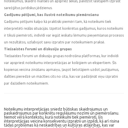
noteikumus, skaidro nianses un apspriež sekas, palīdzot lasītājiem izprast
sarežģītus juridiskus jēdzienus.
Gadījumu pētījumi, kas ilustrē noteikumu piemērošanu
Gadījumu pētījumi kalpo kā praktiski piemēri tam, kā noteikumi tiek
interpretēti reālās situācijās. Izpētot konkrētus gadījumus, kuros noteikumi
ir tikuši piemēroti, indivīdi var iegūt ieskatu lēmumu pieņemšanas procesos
un rezultātos, uzlabojot savu izpratni par noteikumiem praksē.
Tiešsaistes forumi un diskusiju grupas
Tiešsaistes forumi un diskusiju grupas nodrošina platformas, kur indivīdi
var apspriest noteikumu interpretācijas ar kolēģiem un ekspertiem. Šīs
kopienas veicina zināšanu apmaiņu, ļaujot lietotājiem uzdot jautājumus,
dalīties pieredzē un mācīties cits no cita, kas var padziļināt viņu izpratni
par dažādiem noteikumiem.
Noteikumu interpretācijas sniedz būtiskas skaidrojumus un
paskaidrojumus par konkrētu regulējumu nozīmi un piemērošanu.
Ņemot vērā kontekstu, kurā noteikumi tiek piemēroti, šīs
interpretācijas veicina konsekventu izpratni un izpildi, kā arī risina
tādas problēmas kā neskaidrības un kultūras atšķirības, kas var