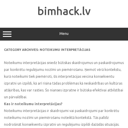
Skip
to
bimhack.lv
content
Menu
CATEGORY ARCHIVES:
NOTEIKUMU INTERPRETĀCIJAS
Noteikumu interpretācijas sniedz būtiskas skaidrojumus un paskaidrojumus
par konkrētu regulējumu nozīmi un piemērošanu. Ņemot vērā kontekstu,
kurā noteikumi tiek piemēroti, šīs interpretācijas veicina konsekventu
izpratni un izpildi, kā arī risina tādas problēmas kā neskaidrības un kultūras
atšķirības, kas var rasties. Šo nianses izpratne ir būtiska efektīvai atbilstībai
un pārvaldībai.
Kas ir noteikumu interpretācijas?
Noteikumu interpretācijas ir skaidrojumi vai paskaidrojumi par konkrētu
noteikumu nozīmi un piemērošanu noteiktā kontekstā. Tās palīdz
nodrošināt konsekventu izpratni un regulējumu izpildi dažādās situācijās.