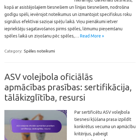
hierarhiju. Galvenais tiesnesis,
kopā ar asistējošajiem tiesnešiem un līnijas tiesnešiem, nodrošina
godīgu spēli, ievērojot noteikumus un izmantojot specifiskus roku
signālus efektīvai saziņai spēļu laikā. Viņu pienākumi ietver
iepriekšēju sagatavošanos pirms spēles, lēmumu pieņemšanu
spēles laikā un ziņošanu pēc spēles,…
Read More »
Category:
Spēles noteikumi
ASV volejbola oficiālās
apmācības prasības: sertifikācija,
tālākizglītība, resursi
Par sertificētu ASV volejbola
tiesnesi kļūšana prasa izpildīt
konkrētus vecuma un apmācību
kritērijus, pabeigt