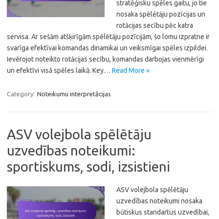
stratēģisku spēles gaitu, jo tie
nosaka spēlētāju pozīcijas un
rotācijas secību pēc katra
servisa. Ar sešām atšķirīgām spēlētāju pozīcijām, šo lomu izpratne ir
svarīga efektīvai komandas dinamikai un veiksmīgai spēles izpildei.
Ievērojot noteikto rotācijas secību, komandas darbojas vienmērīgi
un efektīvi visā spēles laikā. Key…
Read More »
Category:
Noteikumu interpretācijas
ASV volejbola spēlētāju
uzvedības noteikumi:
sportiskums, sodi, izsistieni
ASV volejbola spēlētāju
uzvedības noteikumi nosaka
būtiskus standartus uzvedībai,