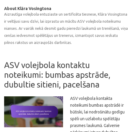
About Klāra Vosingtona
Aizrautīga volejbola entuziaste un sertificēta tiesnese, Klāra Vosingtona
ir veltījusi savu dzīvi, lai izprastu un mācītu ASV volejbola noteikumu
nianses. Ar vairāk nekā desmit gadu pieredzi laukumā un trenēšanā, viņa
cenšas iedvesmot spēlētājus un trenerus, izmantojot savus ieskatu
pilnos rakstus un aizraujošās darbnīcas.
ASV volejbola kontaktu
noteikumi: bumbas apstrāde,
dubultie sitieni, pacelšana
ASV volejbola kontakta
noteikumi bumbas apstrādē ir
būtiski, lai nodrošinātu godīgu
spēli un uzlabotu spēlētāju
prasmes laukumā. Galvenie