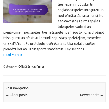
tiesnešiem ir būtiska, lai
saglabātu spēles integritāti un
nodrošinātu tās raitu norisi. No
sagatavošanās pirms spēles
līdz spēles vadībai un
pienākumiem pēc spēles, tiesneši spēlē nozīmīgu lomu, nodrošinot
taisnīgumu un efektīvu komunikāciju starp spēlētājiem, treneriem
un skatītājiem. Šo protokolu ievērošana ne tikai uzlabo spēles
pieredzi, bet arī uztur sporta standartus. Key sections…
Read More »
Category:
Oficiālās vadlīnijas
Post navigation
←
Older posts
Newer posts
→