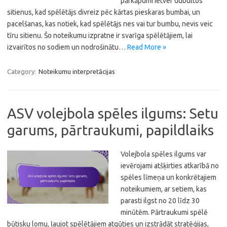
pārkāpumi ietver dubultos
sitienus, kad spēlētājs divreiz pēc kārtas pieskaras bumbai, un
pacelšanas, kas notiek, kad spēlētājs nes vai tur bumbu, nevis veic
tīru sitienu. Šo noteikumu izpratne ir svarīga spēlētājiem, lai
izvairītos no sodiem un nodrošinātu…
Read More »
Category:
Noteikumu interpretācijas
ASV volejbola spēles ilgums: Setu
garums, pārtraukumi, papildlaiks
Volejbola spēles ilgums var
ievērojami atšķirties atkarībā no
spēles līmeņa un konkrētajiem
noteikumiem, ar setiem, kas
parasti ilgst no 20 līdz 30
minūtēm. Pārtraukumi spēlē
būtisku lomu, ļaujot spēlētājiem atgūties un izstrādāt stratēģijas,