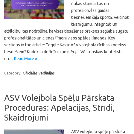
ētikas standartus un
profesionālas gaidas
tiesnešiem šajā sportā. Veicinot
taisnīgumu, integritāti un
atbildību, tas nodrošina, ka visas tiesāšanas prakses saglabā augstu
profesionalitātes un cieņas līmeni visos spēles līmeņos. Key
sections in the article: Toggle Kas ir ASV volejbola rīcības kodekss
tiesnešiem? Kodeksa definīcija un mērķis Vēsturiskais konteksts
un…
Read More »
Category:
Oficiālās vadlīnijas
ASV Volejbola Spēļu Pārskata
Procedūras: Apelācijas, Strīdi,
Skaidrojumi
ASV volejbola spēļu pārskata