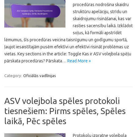
procedūras nodrošina skaidru
struktūru apelāciju, strīdu un
skaidrojumu risināšanai, kas var
rasties sacensību laikā. Izklādot
soļus, kā formāli apstrīdēt
lēmumus, šīs procedūras veicina taisnīgumu un godīgumu sportā,
ļaujot iesaistītajām pusēm efektīvi un efektīvi risināt problēmas uz
vietas. Key sections in the article: Toggle Kas ir ASV volejbola spēļu
pārskata procedūras? Pārskata…
Read More »
Category:
Oficiālās vadlīnijas
ASV volejbola spēles protokoli
tiesnešiem: Pirms spēles, Spēles
laikā, Pēc spēles
Protokolu izpratne volejbola