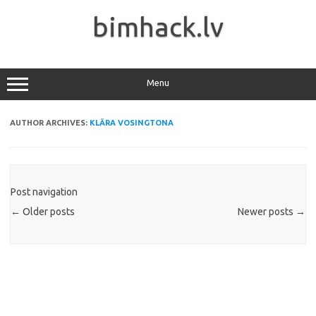
Skip
to
bimhack.lv
content
Menu
AUTHOR ARCHIVES:
KLĀRA VOSINGTONA
Post navigation
←
Older posts
Newer posts
→