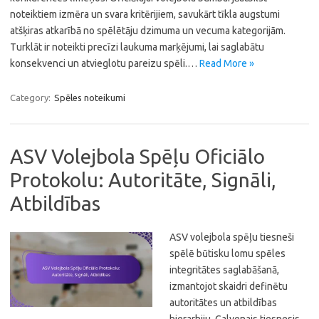
noteiktiem izmēra un svara kritērijiem, savukārt tīkla augstumi
atšķiras atkarībā no spēlētāju dzimuma un vecuma kategorijām.
Turklāt ir noteikti precīzi laukuma marķējumi, lai saglabātu
konsekvenci un atvieglotu pareizu spēli.…
Read More »
Category:
Spēles noteikumi
ASV Volejbola Spēļu Oficiālo
Protokolu: Autoritāte, Signāli,
Atbildības
ASV volejbola spēļu tiesneši
spēlē būtisku lomu spēles
integritātes saglabāšanā,
izmantojot skaidri definētu
autoritātes un atbildības