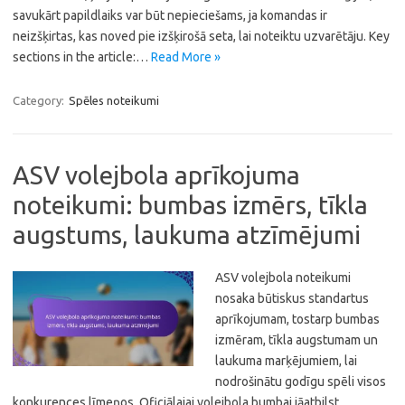
savukārt papildlaiks var būt nepieciešams, ja komandas ir
neizšķirtas, kas noved pie izšķirošā seta, lai noteiktu uzvarētāju. Key
sections in the article:…
Read More »
Category:
Spēles noteikumi
ASV volejbola aprīkojuma
noteikumi: bumbas izmērs, tīkla
augstums, laukuma atzīmējumi
ASV volejbola noteikumi
nosaka būtiskus standartus
aprīkojumam, tostarp bumbas
izmēram, tīkla augstumam un
laukuma marķējumiem, lai
nodrošinātu godīgu spēli visos
konkurences līmeņos. Oficiālajai volejbola bumbai jāatbilst