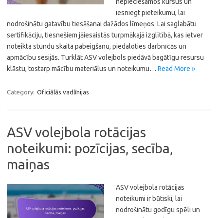
nepieciešamos kursus un
iesniegt pieteikumu, lai
nodrošinātu gatavību tiesāšanai dažādos līmeņos. Lai saglabātu
sertifikāciju, tiesnešiem jāiesaistās turpmākajā izglītībā, kas ietver
noteikta stundu skaita pabeigšanu, piedaloties darbnīcās un
apmācību sesijās. Turklāt ASV volejbols piedāvā bagātīgu resursu
klāstu, tostarp mācību materiālus un noteikumu…
Read More »
Category:
Oficiālās vadlīnijas
ASV volejbola rotācijas
noteikumi: pozīcijas, secība,
maiņas
ASV volejbola rotācijas
noteikumi ir būtiski, lai
nodrošinātu godīgu spēli un