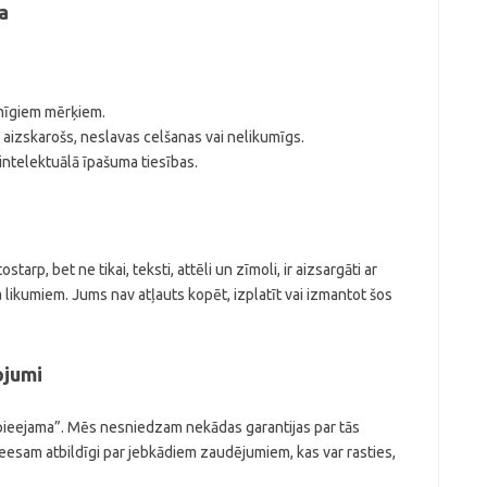
a
umīgiem mērķiem.
 aizskarošs, neslavas celšanas vai nelikumīgs.
 intelektuālā īpašuma tiesības.
starp, bet ne tikai, teksti, attēli un zīmoli, ir aizsargāti ar
 likumiem. Jums nav atļauts kopēt, izplatīt vai izmantot šos
ojumi
ā pieejama”. Mēs nesniedzam nekādas garantijas par tās
neesam atbildīgi par jebkādiem zaudējumiem, kas var rasties,