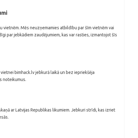
umi
ušu vietnēm. Mēs neuzņemamies atbildību par šīm vietnēm vai
dīgi par jebkādiem zaudējumiem, kas var rasties, izmantojot šīs
vietnei bimhack.lv jebkurā laikā un bez iepriekšēja
os noteikumus.
skaņā ar Latvijas Republikas likumiem. Jebkuri strīdi, kas izriet
esās.