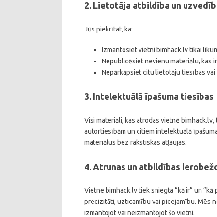
2. Lietotāja atbildība un uzvedīb
Jūs piekrītat, ka:
Izmantosiet vietni bimhack.lv tikai lik
Nepublicēsiet nevienu materiālu, kas ir
Nepārkāpsiet citu lietotāju tiesības vai
3. Intelektuālā īpašuma tiesības
Visi materiāli, kas atrodas vietnē bimhack.lv, to
autortiesībām un citiem intelektuālā īpašuma
materiālus bez rakstiskas atļaujas.
4. Atrunas un atbildības ierobež
Vietne bimhack.lv tiek sniegta “kā ir” un “k
precizitāti, uzticamību vai pieejamību. Mēs 
izmantojot vai neizmantojot šo vietni.