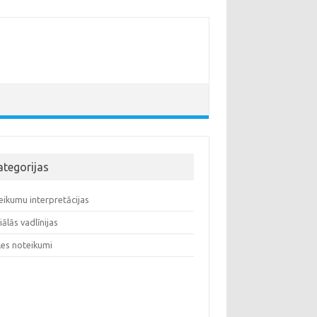
ategorijas
eikumu interpretācijas
iālās vadlīnijas
les noteikumi