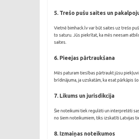
5. Trešo pušu saites un pakalpoj
Vietnē bimhack.lv var būt saites uz trešo p
to saturu. Jūs piekrītat, ka mēs neesam atbil
saites.
6. Pieejas pārtraukšana
Mēs paturam tiesības pārtraukt jūsu piekļuvi 
brīdinājuma, ja uzskatām, ka esat pārkāpis š
7. Likums un jurisdikcija
Šie noteikumi tiek regulēti un interpretēti sa
no šiem noteikumiem, tiks izskatīti Latvijas ti
8. Izmaiņas noteikumos