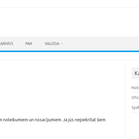
ARHĪVS
PAR
VALODA
K
Not
Ofic
Spē
iem noteikumiem un nosacījumiem. Ja jūs nepiekrītat šiem