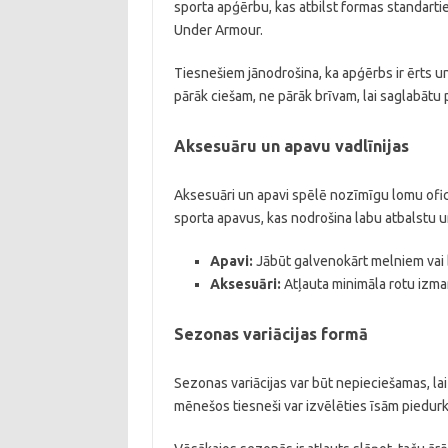
sporta apģērbu, kas atbilst formas standartie
Under Armour.
Tiesnešiem jānodrošina, ka apģērbs ir ērts un
pārāk ciešam, ne pārāk brīvam, lai saglabātu 
Aksesuāru un apavu vadlīnijas
Aksesuāri un apavi spēlē nozīmīgu lomu ofic
sporta apavus, kas nodrošina labu atbalstu u
Apavi:
Jābūt galvenokārt melniem vai 
Aksesuāri:
Atļauta minimāla rotu izman
Sezonas variācijas formā
Sezonas variācijas var būt nepieciešamas, lai
mēnešos tiesneši var izvēlēties īsām piedur