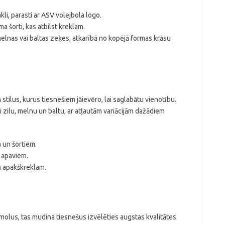
kli, parasti ar ASV volejbola logo.
 šorti, kas atbilst kreklam.
lnas vai baltas zeķes, atkarībā no kopējā formas krāsu
stilus, kurus tiesnešiem jāievēro, lai saglabātu vienotību.
 zilu, melnu un baltu, ar atļautām variācijām dažādiem
m un šortiem.
 apaviem.
n apakškreklam.
lus, tas mudina tiesnešus izvēlēties augstas kvalitātes