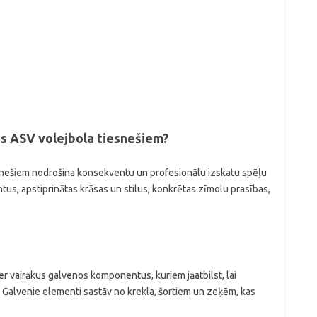
as ASV volejbola tiesnešiem?
esnešiem nodrošina konsekventu un profesionālu izskatu spēļu
tus, apstiprinātas krāsas un stilus, konkrētas zīmolu prasības,
er vairākus galvenos komponentus, kuriem jāatbilst, lai
 Galvenie elementi sastāv no krekla, šortiem un zeķēm, kas