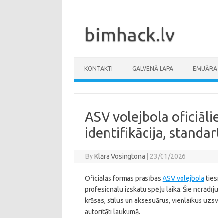
Skip
to
content
bimhack.lv
KONTAKTI
GALVENĀ LAPA
EMUĀRA 
ASV volejbola oficiāl
identifikācija, standar
By
Klāra Vosingtona
|
23/01/2026
Oficiālās formas prasības
ASV volejbola
ties
profesionālu izskatu spēļu laikā. Šie norādī
krāsas, stilus un aksesuārus, vienlaikus uzsve
autoritāti laukumā.