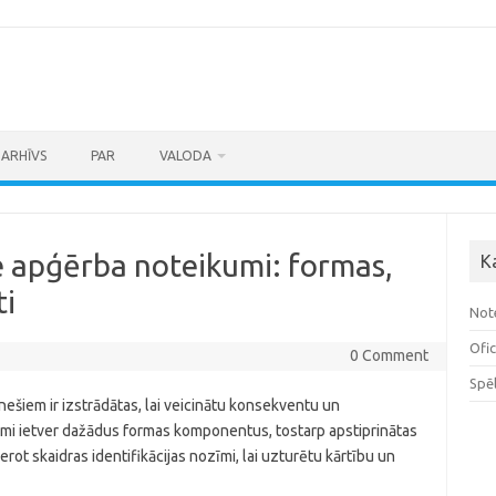
ARHĪVS
PAR
VALODA
ie apģērba noteikumi: formas,
K
ti
Not
Ofic
0 Comment
Spē
nešiem ir izstrādātas, lai veicinātu konsekventu un
jumi ietver dažādus formas komponentus, tostarp apstiprinātas
rot skaidras identifikācijas nozīmi, lai uzturētu kārtību un