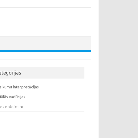
ategorijas
eikumu interpretācijas
iālās vadlīnijas
les noteikumi