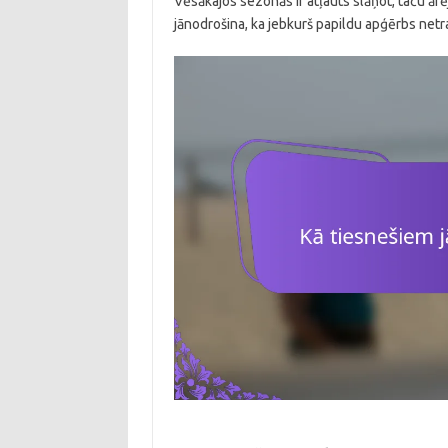
Vēsākajos sezonās ir atļauts slāņot, taču ārē
jānodrošina, ka jebkurš papildu apģērbs net