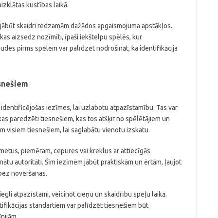
aizklātas kustības laikā.
 jābūt skaidri redzamām dažādos apgaismojuma apstākļos.
kas aizsedz nozīmīti, īpaši iekštelpu spēlēs, kur
udes pirms spēlēm var palīdzēt nodrošināt, ka identifikācija
esnešiem
 identificējošas iezīmes, lai uzlabotu atpazīstamību. Tas var
kas paredzēti tiesnešiem, kas tos atšķir no spēlētājiem un
visiem tiesnešiem, lai saglabātu vienotu izskatu.
šmetus, piemēram, cepures vai kreklus ar attiecīgās
inātu autoritāti. Šīm iezīmēm jābūt praktiskām un ērtām, ļaujot
 bez novēršanas.
 viegli atpazīstami, veicinot cieņu un skaidrību spēļu laikā.
ifikācijas standartiem var palīdzēt tiesnešiem būt
nijām.