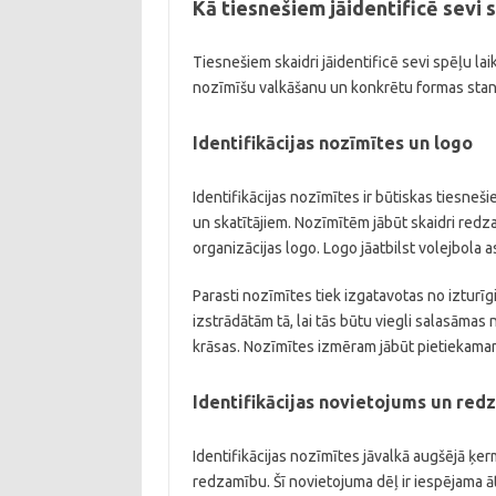
Kā tiesnešiem jāidentificē sevi s
Tiesnešiem skaidri jāidentificē sevi spēļu laik
nozīmīšu valkāšanu un konkrētu formas stand
Identifikācijas nozīmītes un logo
Identifikācijas nozīmītes ir būtiskas tiesneš
un skatītājiem. Nozīmītēm jābūt skaidri redz
organizācijas logo. Logo jāatbilst volejbola 
Parasti nozīmītes tiek izgatavotas no izturīg
izstrādātām tā, lai tās būtu viegli salasāmas
krāsas. Nozīmītes izmēram jābūt pietiekamam
Identifikācijas novietojums un red
Identifikācijas nozīmītes jāvalkā augšējā ķer
redzamību. Šī novietojuma dēļ ir iespējama āt