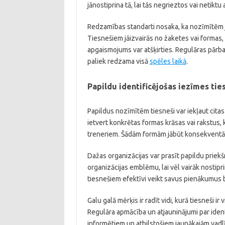
jānostiprina tā, lai tās negrieztos vai netiktu 
Redzamības standarti nosaka, ka nozīmītēm
Tiesnešiem jāizvairās no žaketes vai formas, 
apgaismojums var atšķirties. Regulāras pārba
paliek redzama visā
spēles laikā
.
Papildu identificējošas iezīmes ti
Papildus nozīmītēm tiesneši var iekļaut citas
ietvert konkrētas formas krāsas vai rakstus, 
treneriem. Šādām formām jābūt konsekventām 
Dažas organizācijas var prasīt papildu priek
organizācijas emblēmu, lai vēl vairāk nostipr
tiesnešiem efektīvi veikt savus pienākumus
Galu galā mērķis ir radīt vidi, kurā tiesneši ir
Regulāra apmācība un atjauninājumi par ident
informētiem un atbilstošiem jaunākajām vadlī