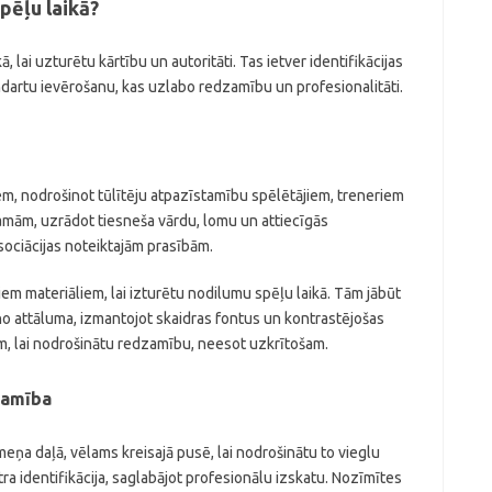
pēļu laikā?
ā, lai uzturētu kārtību un autoritāti. Tas ietver identifikācijas
artu ievērošanu, kas uzlabo redzamību un profesionalitāti.
iem, nodrošinot tūlītēju atpazīstamību spēlētājiem, treneriem
amām, uzrādot tiesneša vārdu, lomu un attiecīgās
asociācijas noteiktajām prasībām.
iem materiāliem, lai izturētu nodilumu spēļu laikā. Tām jābūt
 no attāluma, izmantojot skaidras fontus un kontrastējošas
, lai nodrošinātu redzamību, neesot uzkrītošam.
zamība
meņa daļā, vēlams kreisajā pusē, lai nodrošinātu to vieglu
ra identifikācija, saglabājot profesionālu izskatu. Nozīmītes