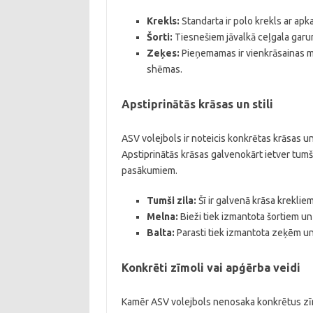
Krekls:
Standarta ir polo krekls ar apka
Šorti:
Tiesnešiem jāvalkā ceļgala garuma
Zeķes:
Pieņemamas ir vienkrāsainas me
shēmas.
Apstiprinātās krāsas un stili
ASV volejbols ir noteicis konkrētas krāsas un 
Apstiprinātās krāsas galvenokārt ietver tumši
pasākumiem.
Tumši zila:
Šī ir galvenā krāsa kreklie
Melna:
Bieži tiek izmantota šortiem un
Balta:
Parasti tiek izmantota zeķēm u
Konkrēti zīmoli vai apģērba veidi
Kamēr ASV volejbols nenosaka konkrētus zīmo