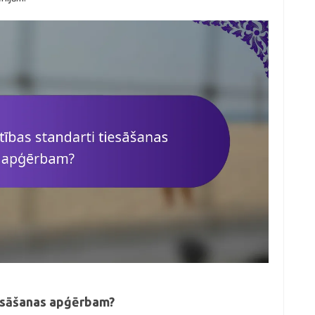
iesāšanas apģērbam?