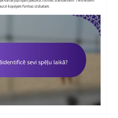
jai kārtai joprojām jāatbilst formas standartiem. Tiesnešiem
raucē kopējam formas izskatam.