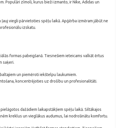
m. Populāri zīmoli, kurus bieži izmanto, ir Nike, Adidas un
 ļauj viegli pārvietoties spēļu laikā. Apģērba izmēram jābūt ne
profesionālu izskatu.
iālās formas pabeigšanā. Tiesnešiem ieteicams valkāt ērtus
n saķeri.
baltajiem un piemēroti iekštelpu laukumiem.
tošana, koncentrējoties uz drošību un profesionalitāti.
 pielāgotos dažādiem laikapstākļiem spēļu laikā. Siltākajos
knēm kreklus un vieglākus audumus, lai nodrošinātu komfortu.